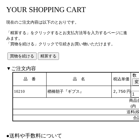
YOUR SHOPPING CART
現在のご注文内容は以下のとおりです。
「精算する」をクリックするとお支払方法等を入力するページに進
みます。
「買物を続ける」クリックで引続きお買い物いただけます。
▼ご注文内容
数
品 番
品 名
税込単価
10210
楢橋朝子『ギプス』
円
2,750
商品
(内 
送料(税
合
●送料や手数料について