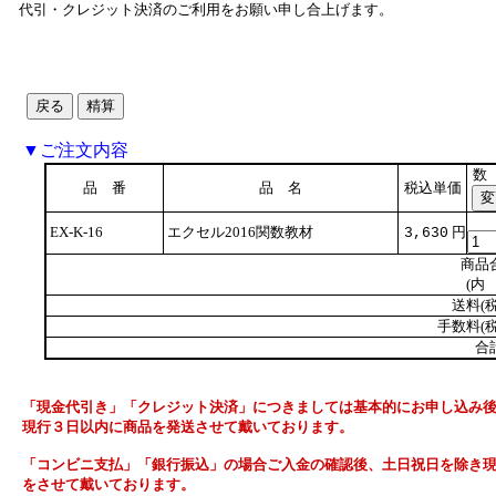
代引・クレジット決済のご利用をお願い申し合上げます。
▼ご注文内容
数
品 番
品 名
税込単価
EX-K-16
エクセル2016関数教材
円
3,630
商品
(内 
送料(税
手数料(税
合
「現金代引き」「クレジット決済」につきましては基本的にお申し込み
現行３日以内に商品を発送させて戴いております。
「コンビニ支払」「銀行振込」の場合ご入金の確認後、土日祝日を除き
をさせて戴いております。