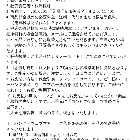
1. 販売業者：ビギナーズ・サイト
2. 販売責任者：根津良彦
3. 所在地：〒261-0001 千葉県千葉市美浜区幸町2-10-11-401
4. 商品代金以外の必要料金：送料、代引きまたは振込手数料。
（消費税は商品代金に含まれます）
5. 申込の有効期限 在庫時は随時用意してございます。万が一、
在庫切れの場合は電話、メールにて連絡させていただきます。
6. 不良品：速やかにお取替えさせていただきます。在庫がない場
合、連絡のうえ、同等品と交換もしくはキャンセルとさせていた
だきます。
7. 販売数量：お問合せによりメール ＴＥＬ にて連絡させていただ
きます。
8. 引き渡し時期：注文日より７以内のお客様指定日に発送となりま
す。ご指定がない場合、注文日より７日以内に発送いたします。
9. お支払い方法：代金引換、クレジットカード、コンビニ払い、イ
ーバンク決済、ウェブマネー決済を用意しております。ご都合に
合わせて、各種ご利用下さい。
10. お支払い期限：コンビニ＝先にお支払いをしていただく「商品
到着前の先払い」です。お手元に「コンビニ伝票」到着後ご入
金下さい。
ご入金を確認後、商品の発送手続きをいたします。
イーバンク・ウェブマネー＝ご入金を確認後、商品の発送手続
きをいたします。
11. 返品期限：商品到着日より７日以内