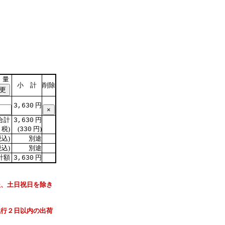
 量
小 計
削除
円
3,630
合計
円
3,630
税)
(
円)
330
込)
別途
込)
別途
計額
円
3,630
後、土日祝日を除き
現行２日以内の出荷