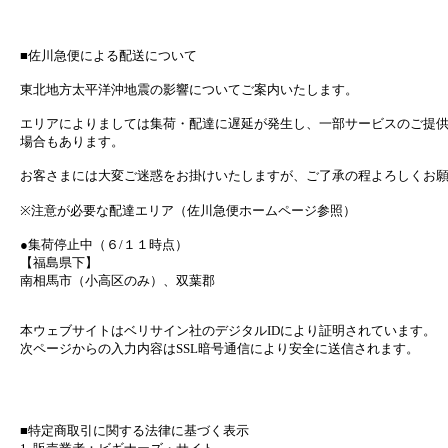
■佐川急便による配送について
東北地方太平洋沖地震の影響についてご案内いたします。
エリアによりましては集荷・配達に遅延が発生し、一部サービスのご提
場合もあります。
お客さまには大変ご迷惑をお掛けいたしますが、ご了承の程よろしくお
※注意が必要な配達エリア（佐川急便ホームページ参照）
●集荷停止中（６/１１時点）
【福島県下】
南相馬市（小高区のみ）、双葉郡
本ウェブサイトはベリサイン社のデジタルIDにより証明されています。
次ページからの入力内容はSSL暗号通信により安全に送信されます。
■特定商取引に関する法律に基づく表示