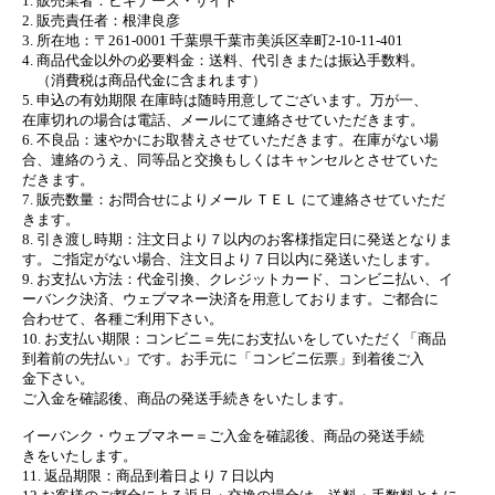
1. 販売業者：ビギナーズ・サイト
2. 販売責任者：根津良彦
3. 所在地：〒261-0001 千葉県千葉市美浜区幸町2-10-11-401
4. 商品代金以外の必要料金：送料、代引きまたは振込手数料。
（消費税は商品代金に含まれます）
5. 申込の有効期限 在庫時は随時用意してございます。万が一、
在庫切れの場合は電話、メールにて連絡させていただきます。
6. 不良品：速やかにお取替えさせていただきます。在庫がない場
合、連絡のうえ、同等品と交換もしくはキャンセルとさせていた
だきます。
7. 販売数量：お問合せによりメール ＴＥＬ にて連絡させていただ
きます。
8. 引き渡し時期：注文日より７以内のお客様指定日に発送となりま
す。ご指定がない場合、注文日より７日以内に発送いたします。
9. お支払い方法：代金引換、クレジットカード、コンビニ払い、イ
ーバンク決済、ウェブマネー決済を用意しております。ご都合に
合わせて、各種ご利用下さい。
10. お支払い期限：コンビニ＝先にお支払いをしていただく「商品
到着前の先払い」です。お手元に「コンビニ伝票」到着後ご入
金下さい。
ご入金を確認後、商品の発送手続きをいたします。
イーバンク・ウェブマネー＝ご入金を確認後、商品の発送手続
きをいたします。
11. 返品期限：商品到着日より７日以内