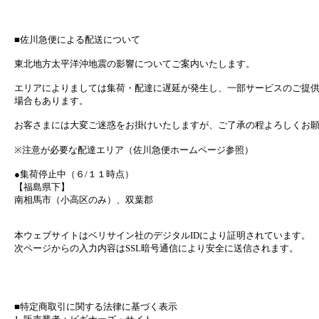
■佐川急便による配送について
東北地方太平洋沖地震の影響についてご案内いたします。
エリアによりましては集荷・配達に遅延が発生し、一部サービスのご提
場合もあります。
お客さまには大変ご迷惑をお掛けいたしますが、ご了承の程よろしくお
※注意が必要な配達エリア（佐川急便ホームページ参照）
●集荷停止中（６/１１時点）
【福島県下】
南相馬市（小高区のみ）、双葉郡
本ウェブサイトはベリサイン社のデジタルIDにより証明されています。
次ページからの入力内容はSSL暗号通信により安全に送信されます。
■特定商取引に関する法律に基づく表示