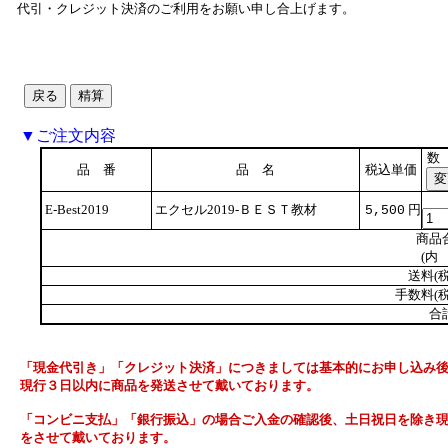
代引・クレジット決済のご利用をお願い申し合上げます。
▼ご注文内容
数
品 番
品 名
税込単価
E-Best2019
エクセル2019-ＢＥＳＴ教材
円
5,500
商品
(内 
送料(税
手数料(税
合
「現金代引き」「クレジット決済」につきましては基本的にお申し込み
現行３日以内に商品を発送させて戴いております。
「コンビニ支払」「銀行振込」の場合ご入金の確認後、土日祝日を除き
をさせて戴いております。