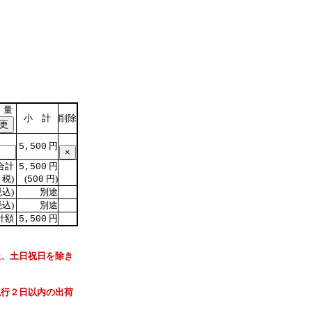
 量
小 計
削除
円
5,500
合計
円
5,500
税)
(
円)
500
込)
別途
込)
別途
計額
円
5,500
後、土日祝日を除き
現行２日以内の出荷